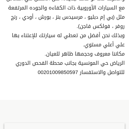
مع السيارات الأوروبية ذات الكفاءه والجوده المرتفعة
مثل (بي إم دبليو ، مرسيدس بنز ، بورش ، أودي ، رنچ
روفر ، فولكس فاجن).
وبذلك نحن أفضل من تعطي له سيارتك للإعتناء بها
علي أعلي مستوي.
مكاننا معروف وحجمها ظاهر للعيان.
الرياض حي المونسية بجانب محطة الفحص الدوري
للتواصل والاستفسار 00201009850597