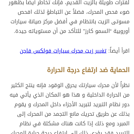
لفترات طويلة بالزيت القديم، فإنك تخاطر أيضاً بظهور
ضوء فحص المحرك، فضلاً عن التباطؤ لذلك افحص
مسوتى الزيت بانتظام في أفضل مركز صيانة سيارات
أوروبية “السمو كارز” للتأكد من أن مستوياته جيدة.
اقرأ أيضاً:
تغيير زيت محرك سيارات فولكس فاجن
الحماية ضد ارتفاع درجة الحرارة
نظراً لأن محرك سيارتك يحرق الوقود فإنه ينتج الكثير
من الحرارة الداخلية و هذا هو المكان الذي يأتي فيه
دور نظام التبريد لتبريد الأجزاء داخل المحرك و يقوم
بذلك عن طريق تحريك مانع التجمد من المحرك إلى
المبرد ومع ذلك إذا كانت هناك مشكلة في نظام
التبريد فقد يؤدي ذلك إلى ارتفاع درجة حرارة المحرك.