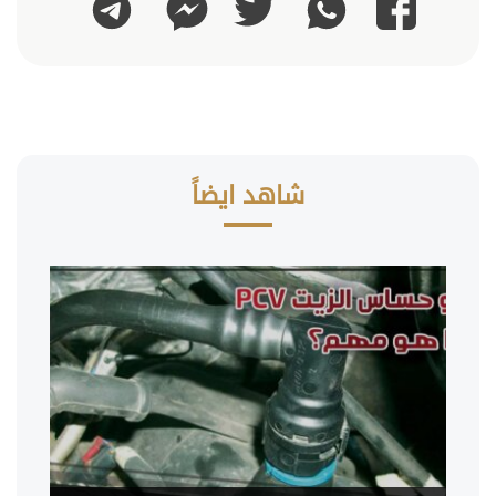
واتساب
تويتر
تليجرام
فيسبوك
ماسنجر
شاهد ايضاً