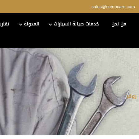
sales@somocars.com
من نحن
خدمات صيانة السيارات
المدونة
تقاري
روفر