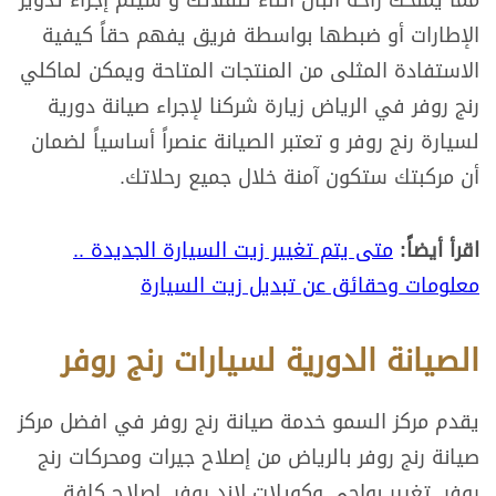
مما يمنحك راحة البال أثناء تنقلاتك و سيتم إجراء تدوير
الإطارات أو ضبطها بواسطة فريق يفهم حقاً كيفية
الاستفادة المثلى من المنتجات المتاحة ويمكن لماكلي
رنج روفر في الرياض زيارة شركنا لإجراء صيانة دورية
لسيارة رنج روفر و تعتبر الصيانة عنصراً أساسياً لضمان
أن مركبتك ستكون آمنة خلال جميع رحلاتك.
اقرأ أيضاً:
متى يتم تغيير زيت السيارة الجديدة ..
معلومات وحقائق عن تبديل زيت السيارة
الصيانة الدورية لسيارات رنج روفر
يقدم مركز السمو خدمة صيانة رنج روفر في افضل مركز
صيانة رنج روفر بالرياض من إصلاح جيرات ومحركات رنج
روفر, تغيير بواجي وكويلات لاند روفر, إصلاح كافة