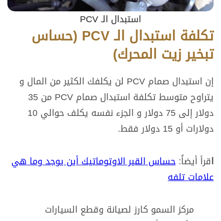
استبدال الـ PCV
تكلفة استبدال الـ PCV (حساس
تبخير زيت المحرك)
إن استبدال صمام PCV لن يكلفك الكثير من المال و
يتراوح متوسط تكلفة استبدال صمام PCV من 35
دولار إلى 75 دولار و الجزء نفسه يكلف حوالي 10
دولارات أو 15 دولار فقط.
ا
قرأ أيضاً:
حساس القير الاوتوماتيك أين يوجد وما هي
علامات تلفه
مركز السمو كارز لصيانة وقطع السيارات