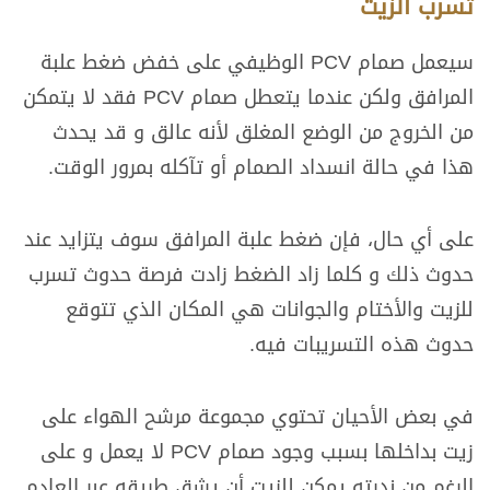
تسرب الزيت
سيعمل صمام PCV الوظيفي على خفض ضغط علبة
المرافق ولكن عندما يتعطل صمام PCV فقد لا يتمكن
من الخروج من الوضع المغلق لأنه عالق و قد يحدث
هذا في حالة انسداد الصمام أو تآكله بمرور الوقت.
على أي حال، فإن ضغط علبة المرافق سوف يتزايد عند
حدوث ذلك و كلما زاد الضغط زادت فرصة حدوث تسرب
للزيت والأختام والجوانات هي المكان الذي تتوقع
حدوث هذه التسريبات فيه.
في بعض الأحيان تحتوي مجموعة مرشح الهواء على
زيت بداخلها بسبب وجود صمام PCV لا يعمل و على
الرغم من ندرته يمكن للزيت أن يشق طريقه عبر العادم.