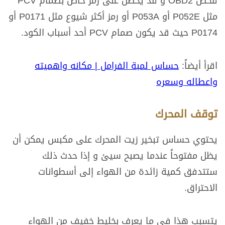
فحص OBD2 و قد يُحصل على رمز خاص بصمام PCV
مثل P052E أو P053A أو رمز أكثر شيوع مثل P0171 أو
P0174 حيث قد يكون صمام PCV أحد أسباب الكود.
اقرأ أيضاً:
حساس لمبة الفرامل | مكانه واهميته
واعطاله وسعره
توقف المحرك
يحتوي حساس تبخير زيت المحرك على مكبس يمكن أن
يظل مفتوحاً عندما يصبح سيئ و إذا حدث ذلك
ستتدفق كمية زائدة من الهواء إلى أسطوانات
الاحتراق.
يتسبب هذا في ما يعرف بخليط خفيف من الهواء