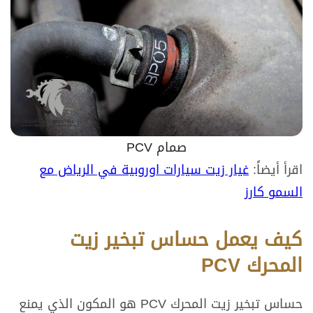
صمام PCV
اقرأ أيضاً:
غيار زيت سيارات اوروبية في الرياض مع
السمو كارز
كيف يعمل حساس تبخير زيت
المحرك PCV
حساس تبخير زيت المحرك PCV هو المكون الذي يمنع