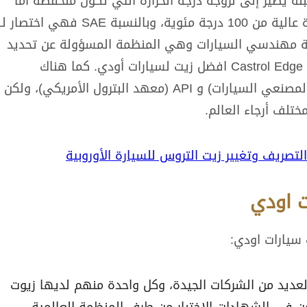
) الشتاء والرقم قبله يضير إلى لزوجة درجة الحرارة التي تكون منخفضة أما
رقم بعد حرف W فيدل على لزوجة درجة حرارة عالية من 100 درجة مئوية، وبالنسبة SAE فهي اختصار لـ
Society of Automot أي جمعية مهندسي السيارات وهي المنظمة المسؤولة عن تحديد
معايير لتصنيف زيوت السيارات، والتي صنفت Castrol Edge افضل زيت لسيارات أودي. كما هناك
منظمات أخرى مثل ACEA (الرابطة الأوروبية لمصنعي السيارات) و API (معهد البترول الأمريكي)، ولكن
صريف وتغيير زيت التروس للسيارة الأوروبية
ت اودي
 سيارات اودي:
عديد من الشركات الجيدة، وكل واحدة منهم لديها زيوت
ن في الشهادات الاختبار من طرف المنظمة العالمية