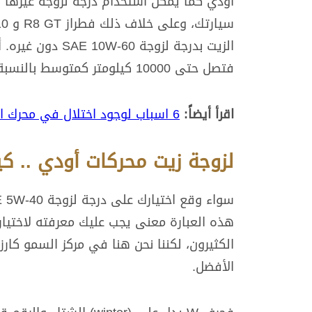
أودي كما يمكن استخدام درجة لزوجة غيرها ف
الزيت بدرجة لزوج
فتصل حتى 10000 كيلومتر كمتوسط بالنسبة لسيارات أودي الحديثة بمحركات التيربو.
اقرأ أيضاً:
6 اسباب لوجود اختلال في محرك السيارة 2022
لزوجة زيت محركات أودي .. كيف
هذه العبارة معنى يجب عليك معرفته لاختيار
الكثيرون، لكننا نحن هنا في مركز السمو كار
الأفضل.