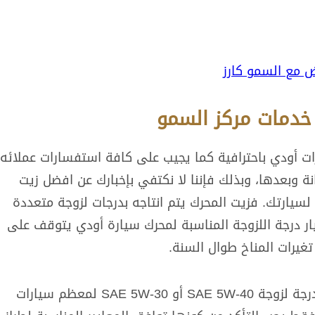
ض مع السمو كارز
خدمات مركز السمو
ات أودي باحترافية كما يجيب على كافة استفسارات عملائه
 وبعدها، وبذلك فإننا لا نكتفي بإخبارك عن افضل زيت
لسيارتك. فزيت المحرك يتم انتاجه بدرجات لزوجة متعددة
يار درجة اللزوجة المناسبة لمحرك سيارة أودي يتوقف على
غيرات المناخ طوال السنة.
مع ذلك يمكن استخدام زيت Castrol Edge بدرجة لزوجة SAE 5W-40 أو SAE 5W-30 لمعظم سيارات