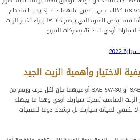
قط يجب التأكد من كونها توافق المعايير المناسبة لطراز
سيارتك، وعلى خلاف ذلك فطراز R8 GT و R8 V10 كذلك ليس ينطبق عليهما ذلك إذ يجب استخدام
ة SAE 10W-60 دون غيره. أما فيما يخص الفترة التي ينصح خلالها إجراء تغيير الزيت
ية الاختيار وأهمية الزيت الجيد
سواء وقع اختيارك على درجة لزوجة SAE 5W-40 أو SAE 5W-30 أو غيرهما فإن لكل حرف ورقم من
 الزيت المناسب لمحرك سيارتك اودي وهذا ما يجهله
ز لا نكتفي لصيانة سيارتك بل نرشدك دوما للمنتجات