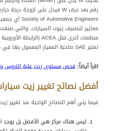
فحرف W يدل على (winter
ive Engineers
تعتبر SAE صاحبة المعيار المعمول بها في مختلف أرجاء العالم.
اقرأ أيضاً:
فحص مستوى زيت علبة التروس والت
أفضل نصائح تغيير زيت سيارا
فيما يلي أهم النصائح الواجبة عند تغيير زيت
ليس هناك مركز هي الأفضل بل يوجد ال
تناسب سيارات محددة وقوة المركز تكم