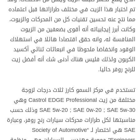
تم اختبار هذا الزيت في مختلف طرازاتها قبل اعتماده
مما نتج عنه تحسين تقنيات كل من المحركات والزيوت،
وكانت أبرز إيجابياته أنه أقوى بضعفين من الزيوت
المنافسة له، وانه حقق اقتصادا هائلا في استهلاك
الوقود وانخفاضا ملحوظا في انبعاثات ثنائي أكسيد
الكربون ولذلك فليس هناك أدنى شك أنه أفضل زيت
للرنج روفر حاليا.
تستخدم في مركز السمو كارز ثلاث درجات لزوجة
مختلفة من زيت Castrol EDGE Professional وهي
SAE 5w-20 ; SAE 0w-20 ; SAE 5w-30 وذلك حسب
مناسبتها لكل طرازات محركات سيارات رنج روفر، وعبارة
SAE هي اختصار لـ “Society of Automotive
Engineers” جمعية مهندسي السيارات وهي منظمة