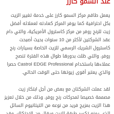
عند السمو كارز
يعمل طاقم مركز السمو كارز على خدمة تغيير الزيت
بكل احترافية كما يوفر المركز كعادته لعملائه أفضل
زيت للرنج روفر من مركز كاسترول الأمريكية، والتي دام
عقد الشركتين لأكثر من 10 سنوات بحيث أصبحت
كاسترول الشريك الرسمي للزيت الخاصة بسيارات رنج
روفر، والتي ظلت بدورها طوال هذه الفترة تنصح
عملاءها باستخدام Castrol EDGE Professional حصرا
والذي يعتبر أقوى زيوتها حتى الوقت الحالي.
لقد عملت الشركتان مع بعض من أجل ابتكار زيت
مصممة خصيصا لمحركات رنج روفر، وذلك من خلال تعزيز
هذا الزيت بمزيج فريد من نوعه من التيتانيوم السائل
الذي يمنع تكسر طبقة الزيت ويقلل من الاحتكاك. وقد